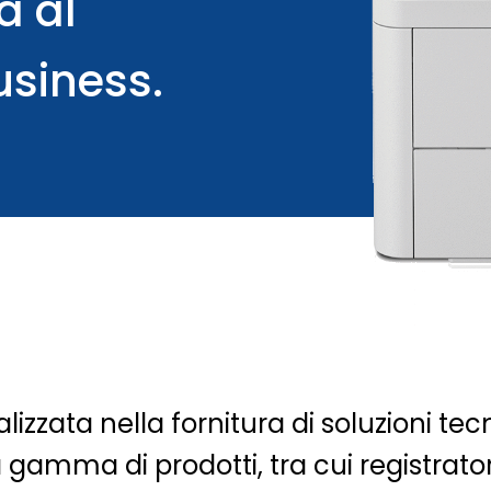
à al
usiness.
izzata nella fornitura di soluzioni tecn
amma di prodotti, tra cui registratori