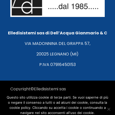
Elledisistemi sas di Dell’Acqua Gianmario & C
VIA MADONNINA DEL GRAPPA 57,
20025 LEGNANO (MI)
P.IVA 07916450153
Copyright©Elledisistemi sas
Questo sito utilizza cookie di terze parti. Se vuoi saperne di più
Designed by
IRBox
o negare il consenso a tutti o ad alcuni dei cookie, consulta la
Privacy Policy
cookie policy. Cliccando su accetta i cookie o continuando a
navigare nel sito acconsenti all'uso dei cookie.