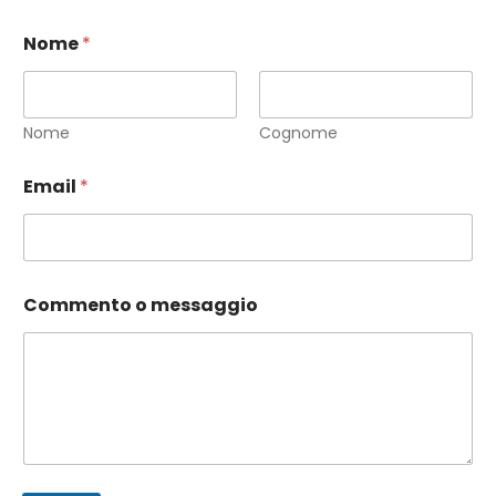
Nome
*
Nome
Cognome
o
Email
*
E
m
a
i
l
E
Commento o messaggio
m
a
i
l